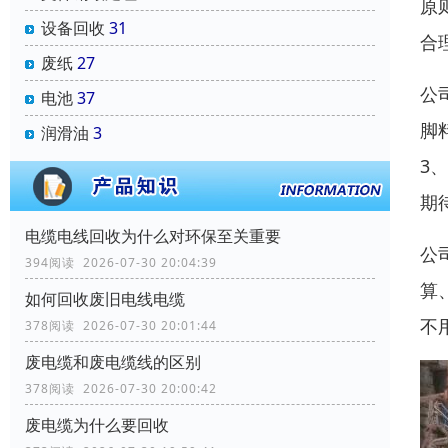
原
设备回收
31
合
废纸
27
公
电池
37
脚
润滑油
3
3
期
电缆电线回收为什么对环保至关重要
公
394阅读 2026-07-30 20:04:39
算
如何回收废旧电线电缆
不
378阅读 2026-07-30 20:01:44
废电缆和废电缆线的区别
378阅读 2026-07-30 20:00:42
废电缆为什么要回收