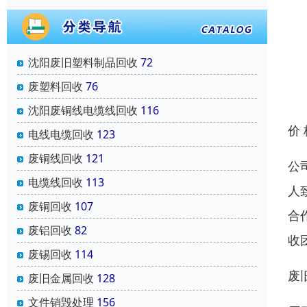
沈阳废旧塑料制品回收
72
废塑料回收
76
沈阳废铜线电缆线回收
116
价
电线电缆回收
123
废铜线回收
121
公
电缆线回收
113
人
废铜回收
107
合
废铝回收
82
收
废锡回收
114
废
废旧金属回收
128
文件销毁处理
156