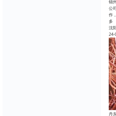
锦
公
作
多
沈
24-
丹