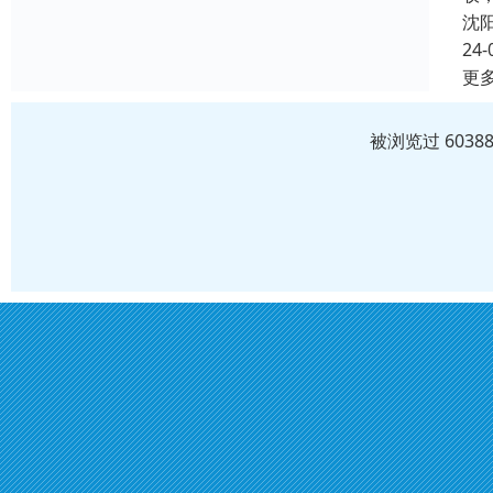
沈
24-
更
被浏览过 603