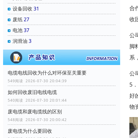
合
设备回收
31
收
废纸
27
电池
37
公
润滑油
3
脚
系
电缆电线回收为什么对环保至关重要
公
549阅读 2026-07-30 20:04:39
5
如何回收废旧电线电缆
好
540阅读 2026-07-30 20:01:44
物
废电缆和废电缆线的区别
548阅读 2026-07-30 20:00:42
废电缆为什么要回收