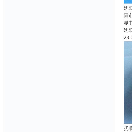
沈
阳
界
沈
23-
抚