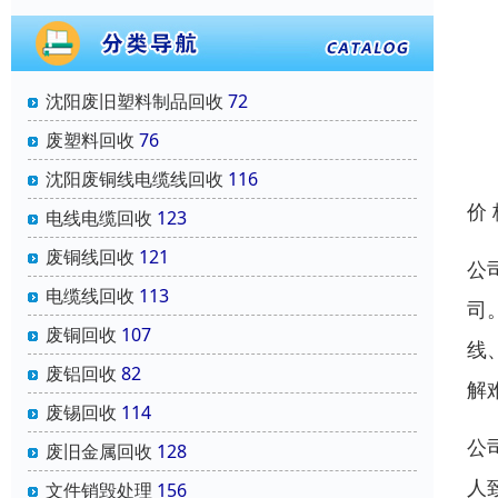
沈阳废旧塑料制品回收
72
废塑料回收
76
沈阳废铜线电缆线回收
116
价
电线电缆回收
123
废铜线回收
121
公
电缆线回收
113
司
废铜回收
107
线
废铝回收
82
解
废锡回收
114
公
废旧金属回收
128
人
文件销毁处理
156