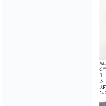
鞍
公
作
多
沈
24-