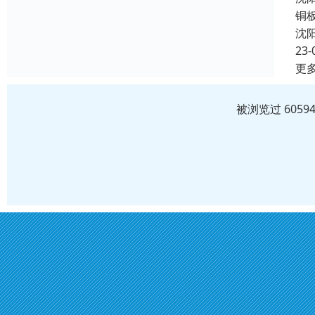
铜
沈
23-
更
被浏览过 605