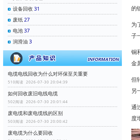
的
设备回收
31
废纸
27
为
电池
37
子
润滑油
3
铜
金
电缆电线回收为什么对环保至关重要
但
510阅读 2026-07-30 20:04:39
另
如何回收废旧电线电缆
502阅读 2026-07-30 20:01:44
通
废电缆和废电缆线的区别
度
503阅读 2026-07-30 20:00:42
废电缆为什么要回收