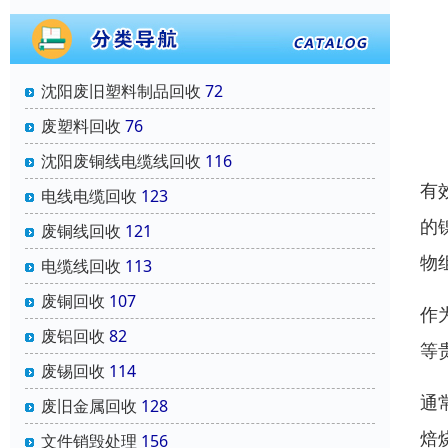
沈阳废旧塑料制品回收
72
废塑料回收
76
沈阳废铜线电缆线回收
116
有
电线电缆回收
123
的
废铜线回收
121
物
电缆线回收
113
废铜回收
107
作
废铝回收
82
等
废锡回收
114
通
废旧金属回收
128
焙
文件销毁处理
156