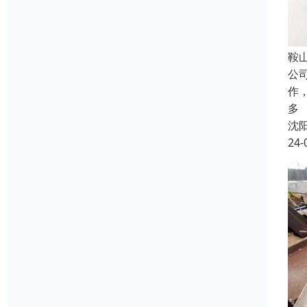
鞍
公
作
多
沈
24-