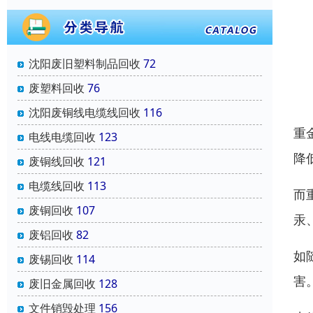
沈阳废旧塑料制品回收
72
废塑料回收
76
沈阳废铜线电缆线回收
116
重
电线电缆回收
123
降
废铜线回收
121
电缆线回收
113
而
废铜回收
107
汞
废铝回收
82
如
废锡回收
114
害
废旧金属回收
128
文件销毁处理
156